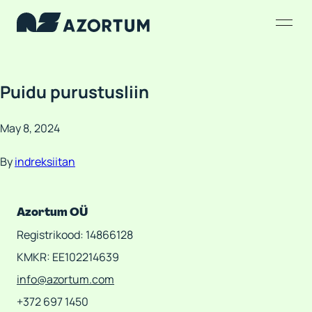
Puidu purustusliin
May 8, 2024
By
indreksiitan
Azortum OÜ
Registrikood: 14866128
KMKR: EE102214639
info@azortum.com
+372 697 1450