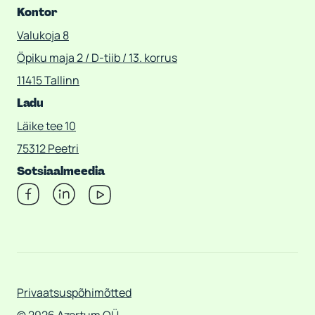
Kontor
Valukoja 8
Öpiku maja 2 / D-tiib / 13. korrus
11415 Tallinn
Ladu
Läike tee 10
75312 Peetri
Sotsiaalmeedia
Privaatsuspõhimõtted
© 2026 Azortum OÜ